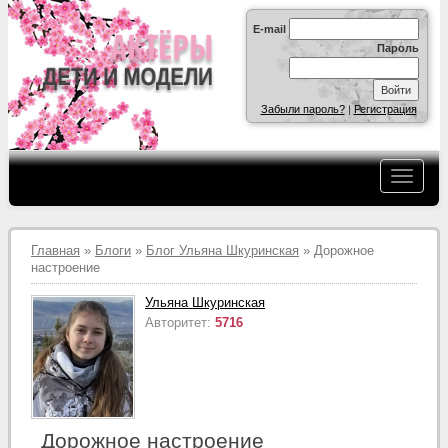
E-mail
Пароль
Забыли пароль?
|
Регистрация
Главная
»
Блоги
»
Блог Ульяна Шкуринская
» Дорожное
настроение
Ульяна Шкуринская
Авторитет:
5716
Дорожное настроение