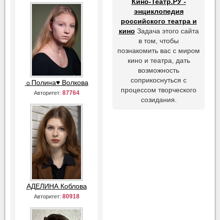
Кино-Театр.РУ -
энциклопедия
российского театра и
кино
Задача этого сайта
в том, чтобы
познакомить вас с миром
кино и театра, дать
возможность
соприкоснуться с
☼Полина♥ Волкова
процессом творческого
87764
Авторитет:
созидания.
АДЕЛИНА Коблова
80918
Авторитет: