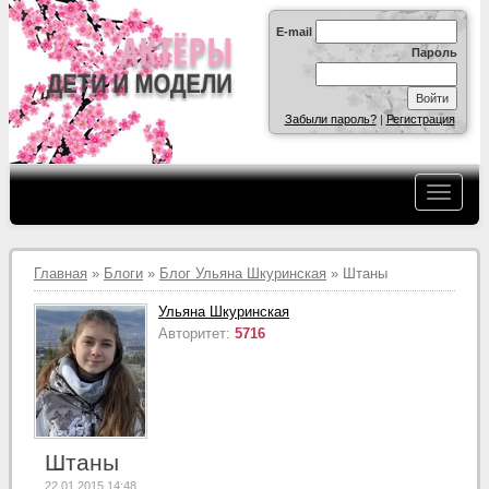
E-mail
Пароль
Забыли пароль?
|
Регистрация
Главная
»
Блоги
»
Блог Ульяна Шкуринская
» Штаны
Ульяна Шкуринская
Авторитет:
5716
Штаны
22.01.2015 14:48