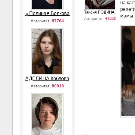
на кас
репети
Таисия РОДИНА
☼Полина♥ Волкова
мамы 
Авторитет:
47532
87764
Авторитет:
АДЕЛИНА Коблова
80918
Авторитет: