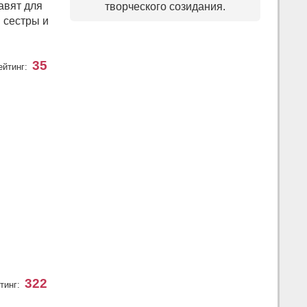
авят для
творческого созидания.
в сестры и
35
ейтинг:
322
тинг: