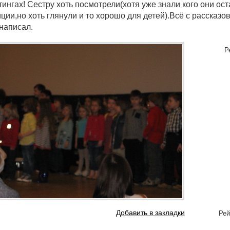
тингах! Сестру хоть посмотрели(хотя уже знали кого они ост
ции,но хоть глянули и то хорошо для детей).Всё с рассказо
написал.
Р
Добавить в закладки
Рей