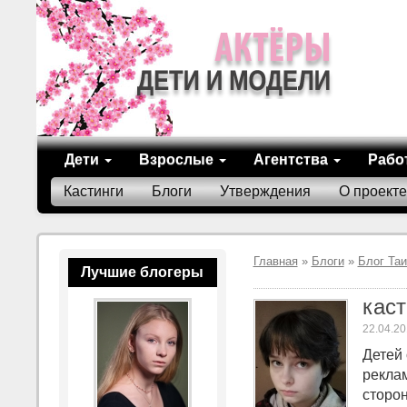
Дети
Взрослые
Агентства
Рабо
Кастинги
Блоги
Утверждения
О проекте
Главная
»
Блоги
»
Блог Та
Лучшие блогеры
кас
22.04.20
Детей 
реклам
сторо