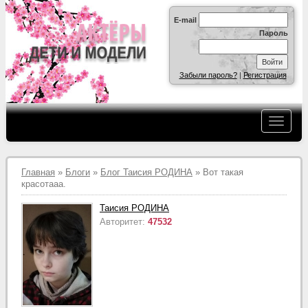
E-mail
Пароль
Забыли пароль?
|
Регистрация
Главная
»
Блоги
»
Блог Таисия РОДИНА
» Вот такая
красотааа.
Таисия РОДИНА
Авторитет:
47532