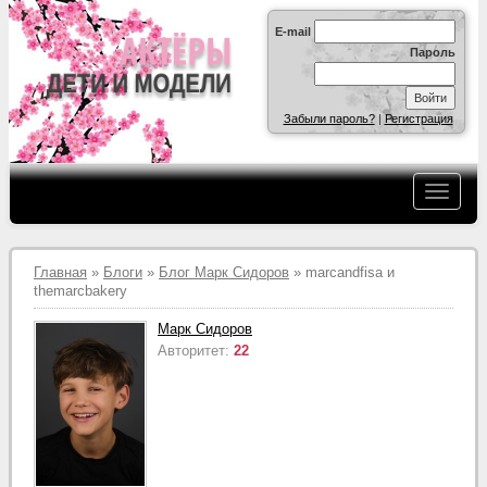
E-mail
Пароль
Забыли пароль?
|
Регистрация
Главная
»
Блоги
»
Блог Марк Сидоров
» marcandfisa и
themarcbakery
Марк Сидоров
Авторитет:
22