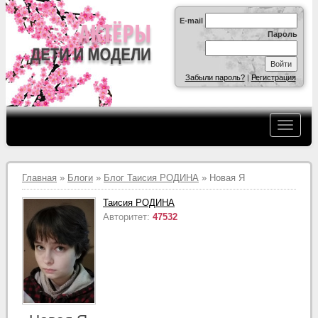
E-mail
Пароль
Забыли пароль?
|
Регистрация
Главная
»
Блоги
»
Блог Таисия РОДИНА
» Новая Я
Таисия РОДИНА
Авторитет:
47532