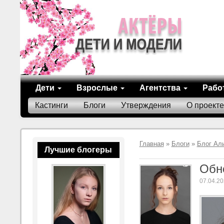
Дети
Взрослые
Агентства
Рабо
Кастинги
Блоги
Утверждения
О проекте
Главная
»
Блоги
»
Блог Ал
Лучшие блогеры
Обн
07.04.20