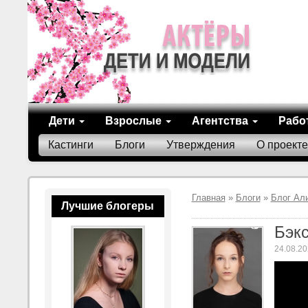
Дети
Взрослые
Агентства
Рабо
Кастинги
Блоги
Утверждения
О проекте
Главная
»
Блоги
»
Блог Ал
Лучшие блогеры
Бэк
24.08.20