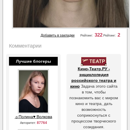
322
2
Добавить в закладки
Рейтинг:
Рейтинг:
Комментарии
Лучшие блогеры
Кино-Театр.РУ -
энциклопедия
российского театра и
кино
Задача этого сайта
в том, чтобы
познакомить вас с миром
кино и театра, дать
возможность
соприкоснуться с
☼Полина♥ Волкова
процессом творческого
87764
Авторитет:
созидания.