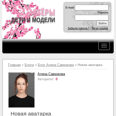
E-mail
Пароль
Забыли пароль?
|
Регистрация
Главная
»
Блоги
»
Блог Алина Савенкова
» Новая аватарка
Алина Савенкова
Авторитет:
0
Новая аватарка