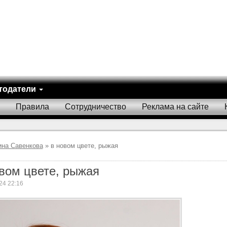
тодатели
Правила
Сотрудничество
Реклама на сайте
ина Савенкова
» в новом цвете, рыжая
вом цвете, рыжая
24 22:16