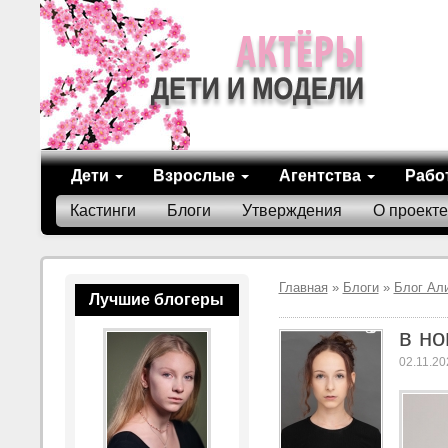
Дети
Взрослые
Агентства
Рабо
Кастинги
Блоги
Утверждения
О проекте
Главная
»
Блоги
»
Блог Ал
Лучшие блогеры
в но
02.11.20