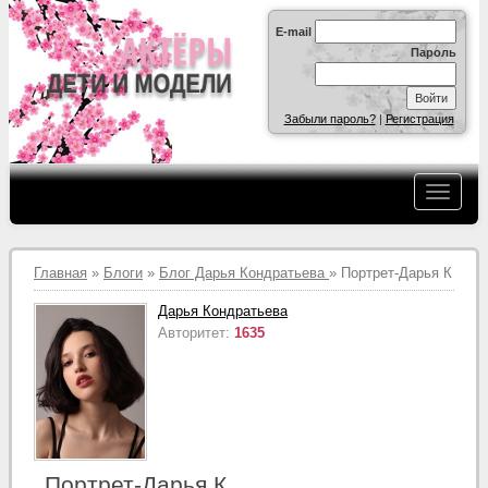
E-mail
Пароль
Забыли пароль?
|
Регистрация
Главная
»
Блоги
»
Блог Дарья Кондратьева
» Портрет-Дарья К
Дарья Кондратьева
Авторитет:
1635
Портрет-Дарья К