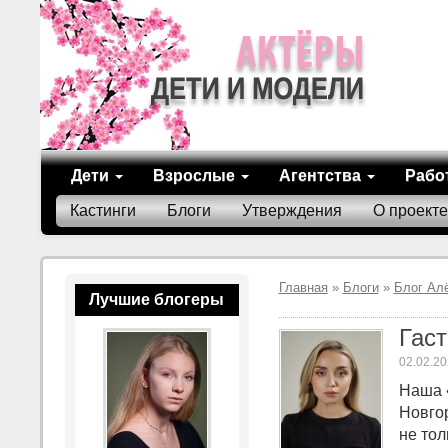
Дети
Взрослые
Агентства
Рабо
Кастинги
Блоги
Утверждения
О проекте
Главная
»
Блоги
»
Блог Ал
Лучшие блогеры
Гас
02.02.20
Наша 
Новго
не тол