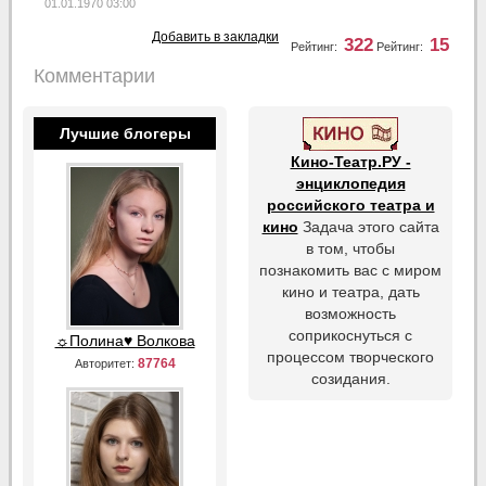
01.01.1970 03:00
Добавить в закладки
322
15
Рейтинг:
Рейтинг:
Комментарии
Лучшие блогеры
Кино-Театр.РУ -
энциклопедия
российского театра и
кино
Задача этого сайта
в том, чтобы
познакомить вас с миром
кино и театра, дать
возможность
соприкоснуться с
☼Полина♥ Волкова
процессом творческого
87764
Авторитет:
созидания.