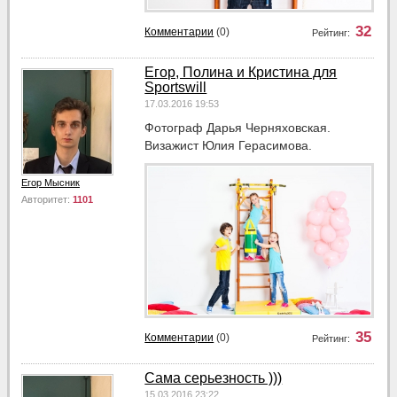
32
Комментарии
(0)
Рейтинг:
Егор, Полина и Кристина для
Sportswill
17.03.2016 19:53
Фотограф Дарья Черняховская.
Визажист Юлия Герасимова.
Егор Мысник
Авторитет:
1101
35
Комментарии
(0)
Рейтинг:
Сама серьезность )))
15.03.2016 23:22