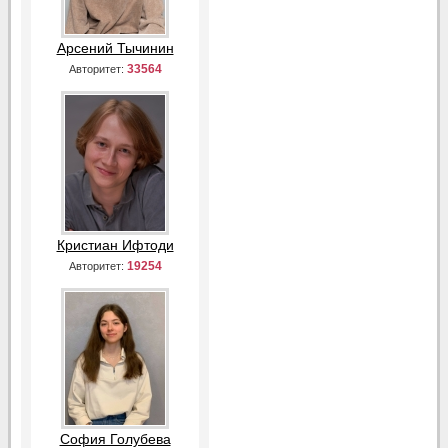
Арсений Тычинин
33564
Авторитет:
Кристиан Ифтоди
19254
Авторитет:
София Голубева