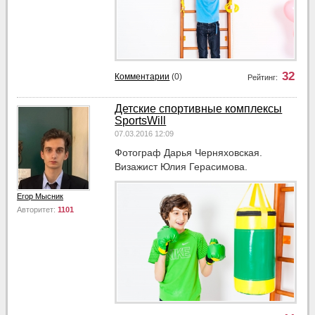
32
Комментарии
(0)
Рейтинг:
Детские спортивные комплексы
SportsWill
07.03.2016 12:09
Фотограф Дарья Черняховская.
Визажист Юлия Герасимова.
Егор Мысник
Авторитет:
1101