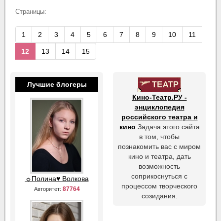
Страницы:
1
2
3
4
5
6
7
8
9
10
11
12
13
14
15
Лучшие блогеры
Кино-Театр.РУ -
энциклопедия
российского театра и
кино
Задача этого сайта
в том, чтобы
познакомить вас с миром
кино и театра, дать
возможность
соприкоснуться с
☼Полина♥ Волкова
процессом творческого
87764
Авторитет:
созидания.