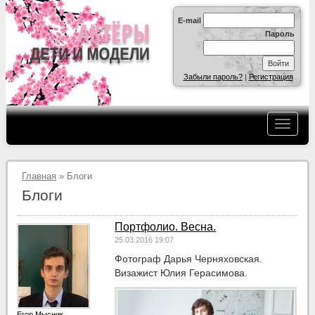
E-mail
Пароль
Забыли пароль?
|
Регистрация
Главная
» Блоги
Блоги
Портфолио. Весна.
25.03.2016 19:07
Фотограф Дарья Черняховская.
Визажист Юлия Герасимова.
Егор Мысник