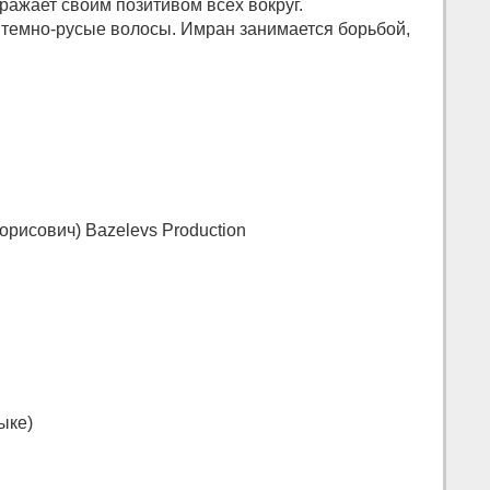
аражает своим позитивом всех вокруг.
 темн­о-русые волосы. Имран занимается борьбой,
орисович) Bazelevs Production
ыке)