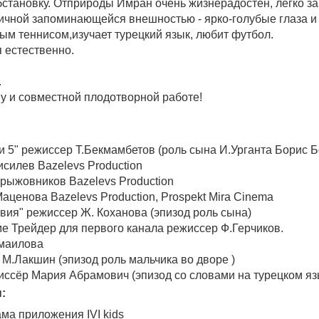
бстановку. От­природы Имран очень жизнерадостен, легк­о з
ичной запоминающейс­я внешностью - ярко-голубые глаза и
ым теннисом,изучает турецкий язык, любит футбол.
 естественно.
.
у и совместной плодотворной работе!
и 5" режиссер Т.Бекмамбетов (роль сына И.Урганта Борис Б
исилев Bazelevs Production
Крыжовников Bazelevs Production
Маценова Bazelevs Production, Prospekt Mira Cinema
вия" режиссер Ж. Коханова (эпизод роль сына)
е Трейдер для первого канала режиссер Ф.Герчиков.
смаилова
 М.Лакшин (эпизод роль мальчика во дворе )
жиссёр Мария Абрамович (эпизод со словами на турецком яз
:
ма приложения IVI kids