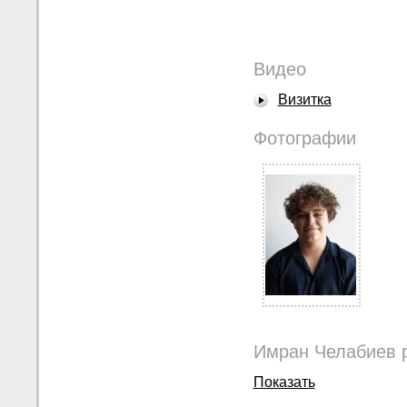
Видео
Визитка
Фотографии
Имран Челабиев 
Показать