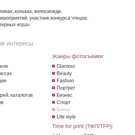
ликах, коньках, велосипеде.
ероприятий, участник конкурса чтецов.
терных играх.
е интересы
Жанры фотосъемки:
филе
Glamour
ассах
Beauty
ции
Fashion
Портрет
рей, каталогов
Бизнес
ов
Спорт
Белье
Life style
Time for print (ТФП/TFP):