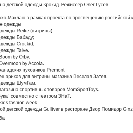
на детской одежды Крокид. Режиссёр Олег Гусев.
ухо-Маклаю в рамках проекта по просвещению российской 
е одежды:
одежды Reike (витрины);
одежды Бабаду;
одежды Crockid;
одежды Talve.
Boom by Orby.
Overmoon by Accola.
канадских пуховиков Premont.
шариков для витрины магазина Веселая Затея.
 одежды ШумГам.
магазинa спортивных товаров MomSportToys.
ука" совместно с театром ЗНаТ.
kids fashion week
ой детской одежды Gulliver в ресторане Двор Помидор Ginza
ба