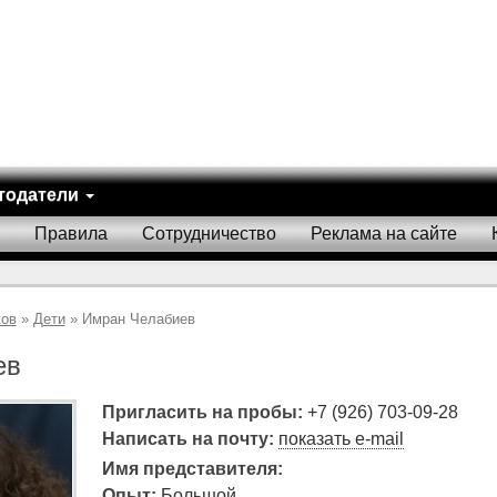
тодатели
Правила
Сотрудничество
Реклама на сайте
ков
»
Дети
» Имран Челабиев
ев
Пригласить на пробы:
+7 (926) 703-09-28
Написать на почту:
показать e-mail
Имя представителя:
Опыт:
Большой