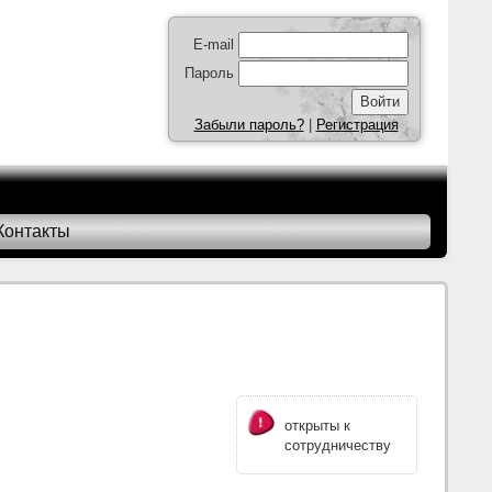
E-mail
Пароль
Забыли пароль?
|
Регистрация
Контакты
открыты к
сотрудничеству