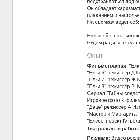
подстраиваться ­под о
Он обладает харизмат
плаван­ием и настольн
На съемках ведет себя
Большой опыт съёмок
Будем рады знакомств
Опыт
Фильмография:
"Елк
"Елки 6" режиссер Д.К
"Елки 7" режиссер Ж.
"Елки 8" режиссёр В. 
Сериал "Тайны следст
Игровое фото в фильм
"Даце" режиссер А.И
"Мастер и Маргарита "
"Блеск" проект IVI ре
Театральные работы
Реклама:
Видео рекла