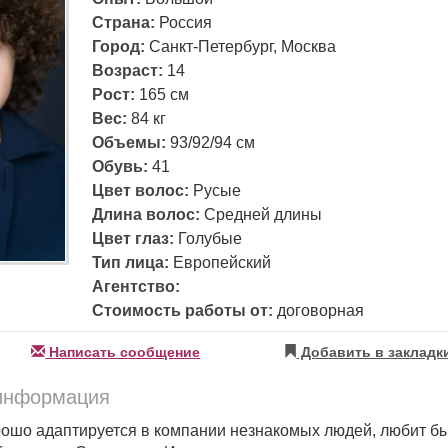
Страна:
Россия
Город:
Санкт-Петербург, Москва
Возраст:
14
Рост:
165 см
Вес:
84 кг
Объемы:
93/92/94 см
Обувь:
41
Цвет волос:
Русые
Длина волос:
Средней длины
Цвет глаз:
Голубые
Тип лица:
Европейский
Агентство:
Стоимость работы от:
договорная
Написать сообщение
Добавить в закладк
информация
ошо адаптируется в компании не­знакомых людей, любит быт