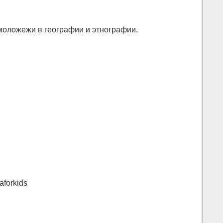
моложежи в географии и этнографии.
forkids