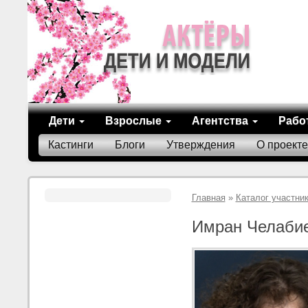
Дети
Взрослые
Агентства
Рабо
Кастинги
Блоги
Утверждения
О проекте
Главная
»
Каталог участни
Имран Челаби