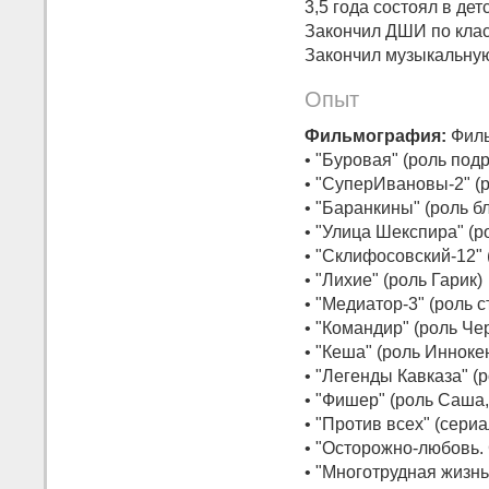
3,5 года состоял в де
Закончил ДШИ по клас
Закончил музыкальную
Опыт
Фильмография:
Филь
• "Буровая" (роль под
• "СуперИвановы-2" (
• "Баранкины" (роль б
• "Улица Шекспира" (р
• "Склифосовский-12" 
• "Лихие" (роль Гарик)
• "Медиатор-3" (роль
• "Командир" (роль Че
• "Кеша" (роль Инноке
• "Легенды Кавказа" 
• "Фишер" (роль Саша,
• "Против всех" (сериа
• "Осторожно-любовь. 
• "Многотрудная жизн