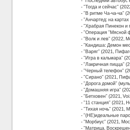
- "Последний автобус 
- "Тогда и сейчас" (20
- "В ритме Ча-ча-ча" (
- "Анчартед: на картах
- "Храбрая Пинекон и 
- "Операция "Мясной 
- "Волк и лев" (2022,
- "Кандиша: Демон ме
- "Варяг" (2021, Пифаг
- "Игра в кальмара" (
- "Лакричная пицца" (
- "Черный телефон" (2
- "Сирано" (2021, Пиф
- "Дорога домой" (мул
- "Домашняя игра" (20
- "Бетховен" (2021, Voi
- "11 станция" (2021, 
- "Тихая ночь" (2021,
- "(НЕ)идеальные пар
- "Морбиус" (2021, Мо
- "Матрица. Воскрешен