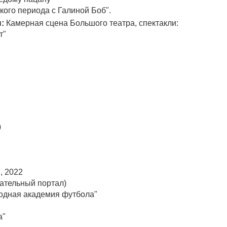
кого периода с Галиной Боб".
:
Камерная сцена Большого театра, спектакли:
т"
"
0
", 2022
вательный портал)
родная академия футбола"
а"