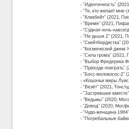
- "Идентичность" (202
- "Те, кто желает мне 
- "Кликбейт" (2021, Пи
- "Время" (2021, Пифа
- "Судная ночь навсег
- "Не дыши 2" (2021, 
- "Скейтбордистка" (2
- "Космический джем: 
- "Сила грома" (2021,
- "Выбор Фредерика Ф
- "Приходи поиграть" (
- "Босс-молокосос-2" 
- «Кошачьи миры Луис
- "Везёт" (2021, Тонсту
- "Застрявшие вместе"
- "Ведьмы" (2020, Мо
- "Довод" (2020, Мосф
- "Чудо-женщина 1984
- "Погребальные байк