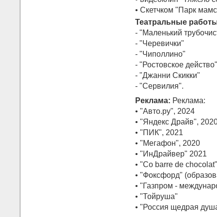
• Скетчком "Парк мамс
Театральные работы
- "Маленький трубочис
- "Черевички"
- "Чиполлино"
- "Ростовское действо
- "Джанни Скикки"
- "Сервилия".
Реклама:
Реклама:
• "Авто.ру", 2024
• "Яндекс Драйв", 202
• "ПИК", 2021
• "Мегафон", 2020
• "ИнДрайвер" 2021
• "Co barre de chocolat
• "Фоксфорд" (образо
• "Газпром - междуна
• "Тойруша"
• "Россия щедрая душ