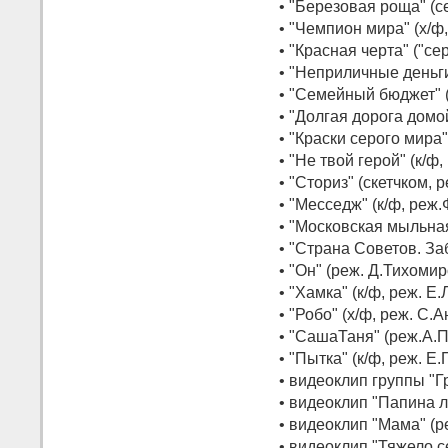
• "Березовая роща" (с
• "Чемпион мира" (х/ф
• "Красная черта" ("с
• "Неприличные деньги
• "Семейный бюджет" (
• "Долгая дорога домо
• "Краски серого мира"
• "Не твой герой" (к/
• "Сториз" (скетчком, 
• "Месседж" (к/ф, реж
• "Московская мыльная 
• "Страна Советов. За
• "Он" (реж. Д.Тихомир
• "Хамка" (к/ф, реж.​​ Е
• "Робо" (х/ф, реж.​​ С
• "СашаТаня" (реж.А.
• "Пытка" (к/ф, реж. Е
• видеоклип группы "
• видеоклип "Папина 
• видеоклип "Мама" (р
• видеоклип "Тяжело 