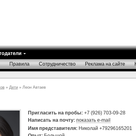
тодатели
Правила
Сотрудничество
Реклама на сайте
ков
»
Дети
» Леон Автаев
Пригласить на пробы:
+7 (926) 703-09-28
Написать на почту:
показать e-mail
Имя представителя:
Николай +79296165201
Опыт:
Большой