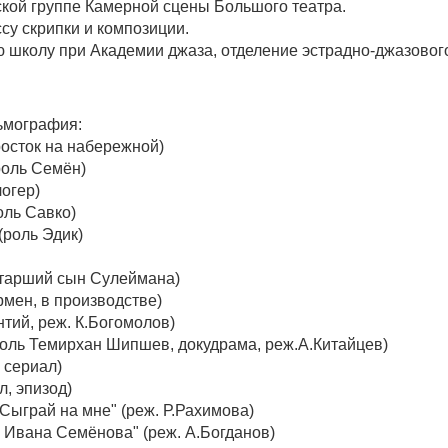
тской группе Камерной сцены Большого театра.
су скрипки и композиции.
 школу при Академии джаза, отделение эстрадно-джазового
мография:
росток на набережной)
роль Семён)
логер)
оль Савко)
(роль Эдик)
 старший сын Сулеймана)
рмен, в производстве)
нтий, реж. К.Богомолов)
(роль Темирхан Шипшев, докудрама, реж.А.Китайцев)
 сериал)
л, эпизод)
Сыграй на мне" (реж. Р.Рахимова)
ь Ивана Семёнова" (реж. А.Богданов)