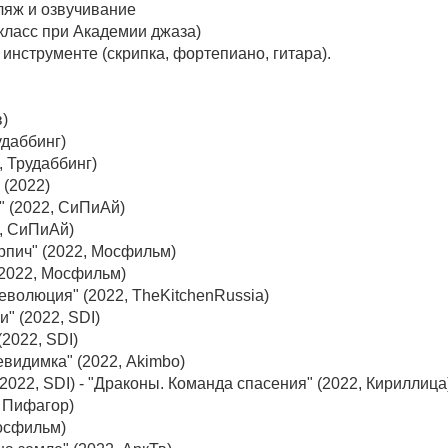
ляж и озвучивание
класс при Академии джаза)
 инструменте (скрипка, фортепиано, гитара).
в)
удаббинг)
, Трудаббинг)
 (2022)
" (2022, СиПиАй)
2, СиПиАй)
рпич" (2022, Мосфильм)
(2022, Мосфильм)
еволюция" (2022, TheKitchenRussia)
и" (2022, SDI)
(2022, SDI)
евидимка" (2022, Akimbo)
2022, SDI) - "Драконы. Команда спасения" (2022, Кириллица
, Пифагор)
Мосфильм)