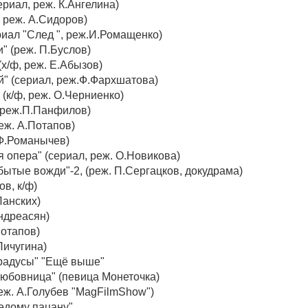
ериал, реж. К.Ангелина)
, реж. А.Сидоров)
ериал "След ", реж.И.Ромащенко)
" (реж. П.Буслов)
х/ф, реж. Е.Абызов)
й" (сериал, реж.Ф.Фархшатова)
 (к/ф, реж. О.Черниенко)
ф, реж.П.Панфилов)
реж. А.Потапов)
.Ф.Романычев)
опера" (сериал, реж.​​ О.Новикова)
бытые вожди"-2, (реж. П.Сергацков, докудрама)
ов, к/ф)
.Ланских)
.Андреасян)
Потапов)
.Пичугина)
Градусы" "Ещё выше"
любовница" (певица Монеточка)
еж. А.Голубев "MagFilmShow")
седому пацану"