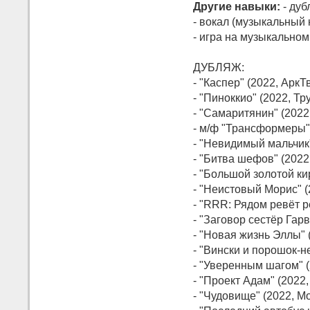
Другие навыки:
- дуб
- вокал (музыкальный 
- игра на музыкальном
ДУБЛЯЖ:
- "Каспер" (2022, АркТ
- "Пиноккио" (2022, Тр
- "Самаритянин" (2022
- м/ф "Трансформеры"
- "Невидимый мальчик
- "Битва шефов" (202
- "Большой золотой ки
- "Неистовый Морис" 
- "RRR: Рядом ревёт р
- "Заговор сестёр Гарв
- "Новая жизнь Эллы" 
- "Вински и порошок-н
- "Уверенным шагом" (
- "Проект Адам" (2022
- "Чудовище" (2022, 