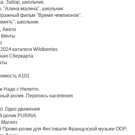
ш. Забор, школьник.
. "Алина-малина", школьник
етражный фильм "Время чемпионов".
амять", школьник
, Авито
 Мечты
о
2024 каталоги Wildberries
тная Сберкарта
кты
жимость А101
и Надо с Нилетто.
ьный ролик. Перепись населения
ат. Одно движение
ый ролик PURINA
 Магнит.
й Промо-ролик для Фестиваля Французской музыки ODP.