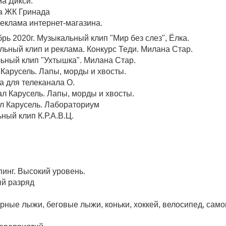
а Дикси.
ма ЖК Гринада
реклама интернет-магазина.
рь 2020г. Музыкальный клип "Мир без слез", Ёлка.
льный клип и реклама. Конкурс Теди. Милана Стар.
льный клип "Ухтышка". Милана Стар.
 Карусель. Лапы, морды и хвосты.
ка для телеканала О.
ал Карусель. Лапы, морды и хвосты.
ал Карусель. Лабораториум
ный клип К.Р.А.В.Ц.
пинг. Высокий уровень.
ый разряд
орные лыжи, беговые лыжи, коньки, хоккей, велосипед, само