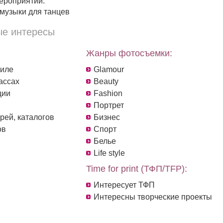
ероприятий.
музыки для танцев
е интересы
Жанры фотосъемки:
филе
Glamour
ассах
Beauty
ции
Fashion
Портрет
рей, каталогов
Бизнес
ов
Спорт
Белье
Life style
Time for print (ТФП/TFP):
Интересует ТФП
Интересны творческие проекты