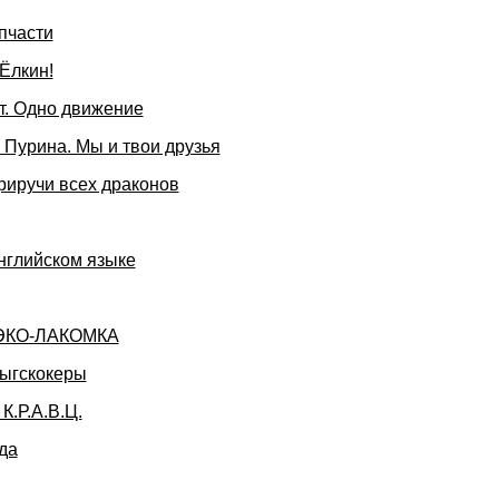
пчасти
Ёлкин!
т. Одно движение
Пурина. Мы и твои друзья
риручи всех драконов
нглийском языке
 ЭКО-ЛАКОМКА
рыгскокеры
К.Р.А.В.Ц.
да