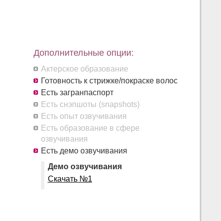
Дополнительные опции:
Актерское образование
Готовность к стрижке/покраске волос
Есть загранпаспорт
Есть снэпшоты (snapshots)
Есть опыт озвучивания
Есть образование в сфере
озвучивания
Есть демо озвучивания
Демо озвучивания
Скачать №1