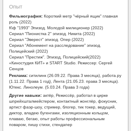
Опыт
Фильмография:
Короткий метр "чёрный ящик" главная
роль (2022)
К\ф "1993" Эпизод. Молодой милиционер (2022)
Сериал "Пионистка 2" эпизод. Никита (2022)
Сериал "Эверест" эпизод. Опер (2022)
Сериал "Абонемент на расследование" эпизод.
Полицейский (2022)
Сериал "Престиж". Эпизод, Полицейский(2022)
«Киностудия КИТ» и START Studio. Режиссер: Сергей
Сенцов
Реклама:
ситилинк (26.09.22. Права 3 месяца), работа.ру
(1.11.22. Права 1 год), Лента (21.05.23. права 3 месяца).
Ютекс. Линолеум. (5.03.24. Права 3 года)
Другие навыки:
актёр, Режиссёр, работал в цирке
шпрейхшталмейстером, контактный жонглёр, фокусник,
артист фаэр-шоу, стример, блогер, тик токер, ведущий,
диктор, владею бугенгами, изоляционным кольцом,
плаваю, бегаю, опыт работы профессиональным
поваром, пишу стихи, стендапер