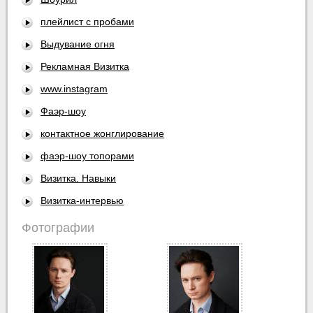
плейлист с пробами
Выдувание огня
Рекламная Визитка
www.instagram
Фаэр-шоу
контактное жонглирование
фаэр-шоу топорами
Визитка. Навыки
Визитка-интервью
Фотографии