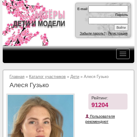
E-mail
Пароль
Забыли пароль?
|
Регистрация
Главная
»
Каталог участников
»
Дети
» Алеся Гузько
Алеся Гузько
Рейтинг:
91204
Пользователя
рекомендуют