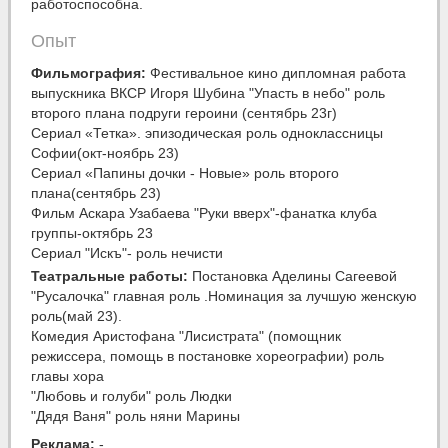
работоспособна.
Опыт
Фильмография:
Фестивальное кино дипломная работа
выпускника ВКСР Игоря Шубина "Упасть в небо" роль
второго плана подруги героини (сентябрь 23г)
Сериал «Тетка». эпизодическая роль одноклассницы
Софии(окт-ноябрь 23)
Сериал «Папины дочки - Новые» роль второго
плана(сентябрь 23)
Фильм Аскара Узабаева "Руки вверх"-фанатка клуба
группы-октябрь 23
Сериал "Искъ"- роль нечисти
Театральные работы:
Постановка Аделины Сагеевой
"Русалочка" главная роль .Номинация за лучшую женскую
роль(май 23).
Комедия Аристофана "Лисистрата" (помощник
режиссера, помощь в постановке хореографии) роль
главы хора
"Любовь и голуби" роль Людки
"Дядя Ваня" роль няни Марины
Реклама:
-