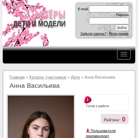
E-mail
Пароль
Забыли пароль?
|
Регистрация
Главная
»
Каталог участников
»
Дети
» Анна Васильева
Анна Васильева
Готов к работе
0
Рейтинг:
Пользователя
рекомендуют