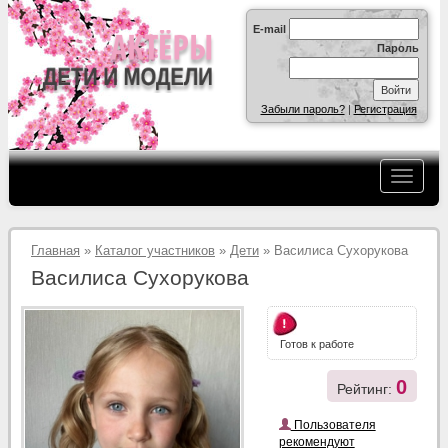
E-mail
Пароль
Забыли пароль?
|
Регистрация
Главная
»
Каталог участников
»
Дети
» Василиса Сухорукова
Василиса Сухорукова
Готов к работе
0
Рейтинг:
Пользователя
рекомендуют