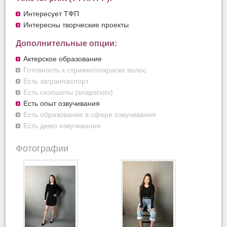
Интересует ТФП
Интересны творческие проекты
Дополнительные опции:
Актерское образование
Готовность к стрижке/покраске волос
Есть загранпаспорт
Есть снэпшоты (snapshots)
Есть опыт озвучивания
Есть образование в сфере озвучивания
Есть демо озвучивания
Фотографии