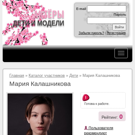
E-mail
Пароль
Забыли пароль?
|
Регистрация
Главная
»
Каталог участников
»
Дети
» Мария Калашникова
Мария Калашникова
Готова к работе.
0
Рейтинг:
Пользователя
рекомендуют