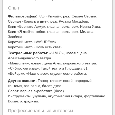
Опыт
Фильмография:
К/ф «Рыжий», реж. Семен Серзин.
Сериал «Король и шут», реж. Рустам Мосафир.
Клип «Верните Арму», главная роль, реж. Ирина Язва.
Клип «Я люблю тебя», главная роль, реж. Милана
Злобина.
Короткий метр «VASUDEVA».
Короткий метр «Пока есть свет».
Театральные работы:
«Ч.М.О», новая сцена
Александринского театра.
«Мавзолей», новая сцена Александринского театра.
«Сибирская язва», Такой театр и Площадка 51.
«Войцек», «Наш класс», студенческие работы.
Другие навыки:
Танец: классический, народный,
контемп, вог, вальс, балет, джаз.
Спорт: парная акробатика (база).
Инструменты: укулеле, акустическая гитара, фортепиано.
Вокал: эстрадный.
Профессиональные интересы