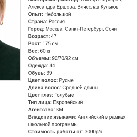
Александра Ершова, Вячеслав Кульков
Опыт:
Небольшой
Страна:
Россия
Город:
Москва, Санкт-Петербург, Сочи
Возраст:
47
Рост:
175 см
Вес:
60 кг
Объемы:
90/70/92 см
Одежда:
44
Обувь:
39
Цвет волос:
Русые
Длина волос:
Средней длины
Цвет глаз:
Голубые
Тип лица:
Европейский
Агентство:
КМ
Владение языками:
Английский в рамках
школьной программы
Стоимость работы от:
3000р/ч