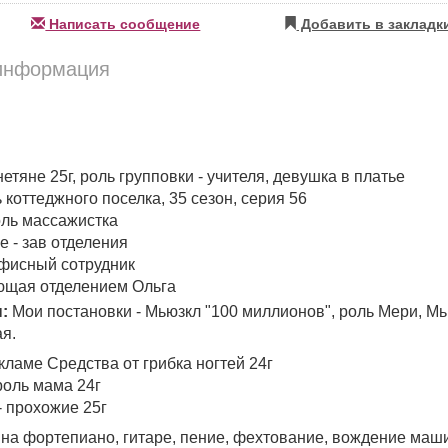
Написать сообщение
Добавить в закладк
информация
тяне 25г, роль групповки - учителя, девушка в платье
 коттеджного поселка, 35 сезон, серия 56
роль массажистка
е - зав отделения
офисный сотрудник
ующая отделением Ольга
:
Мои постановки - Мьюзкл "100 миллионов", роль Мери, Мью
я.
ламе Средства от грибка ногтей 24г
роль мама 24г
- прохожие 25г
на фортепиано, гитаре, пение, фехтование, вождение маши