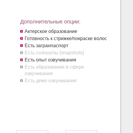
Дополнительные опции:
Актерское образование
Готовность к стрижке/покраске волос
Есть загранпаспорт
Есть снэпшоты (snapshots)
Есть опыт озвучивания
Есть образование в сфере
озвучивания
Есть демо озвучивания