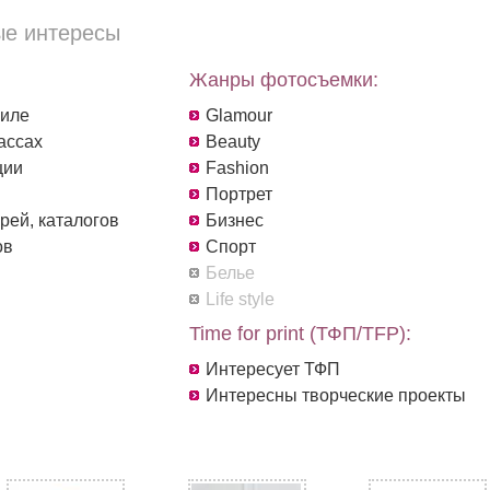
е интересы
Жанры фотосъемки:
филе
Glamour
ассах
Beauty
ции
Fashion
Портрет
рей, каталогов
Бизнес
ов
Спорт
Белье
Life style
Time for print (ТФП/TFP):
Интересует ТФП
Интересны творческие проекты