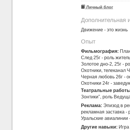
Личный блог
Дополнительная 
Движение - это жизнь
Опыт
Фильмография:
Плане
След 25г - роль житель
Золотое дно-2, 25г - 
Охотники, телеканал Ч
Черная любовь 26г - 
Охотники 24г - завед
Театральные работы
Зонтики", роль Ведуща
Реклама:
Эпизод в рек
рекламная заставка - 
Уральские авиалинии 
Другие навыки:
Игра 