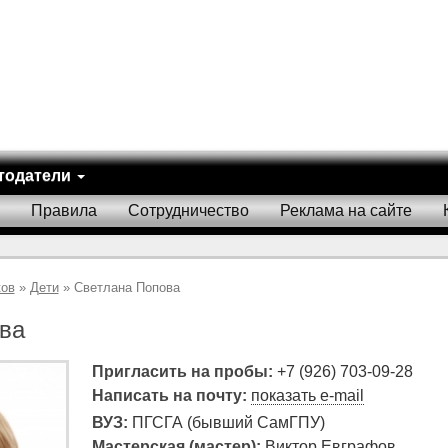
тодатели
Правила
Сотрудничество
Реклама на сайте
ков
»
Дети
» Светлана Попова
ва
Пригласить на пробы:
+7 (926) 703-09-28
Написать на почту:
показать e-mail
ВУЗ:
ПГСГА (бывший СамГПУ)
Мастерская (мастер):
Виктор Евграфов,