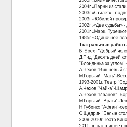
2005г.«Внимание, гово
2004г.«Парни из стали»
2003г.«Стилет» - подп
2003г «Юбилей прокуро
2002г .«Две судьбы» -
2001г.«Марш Турецкого
1985г «Одиночное пла
Театральные работы
Б .Брехт "Добрый чело
Д.Рид "Десять дней к
"Блондинка за углом" -
А.Чехов "Вишневый са
М.Горький "Мать"-Вес
1993-2001г. Театр "Со
А.Чехов "Чайка"-Шамр
А.Чехов "Иванов"- Бор
М.Горький "Враги"-Ле
Н.Губенко "Афган"-сер
С.Щедрин "Белые стол
2008-2010г Театр Кино
2011-по настоящее вр