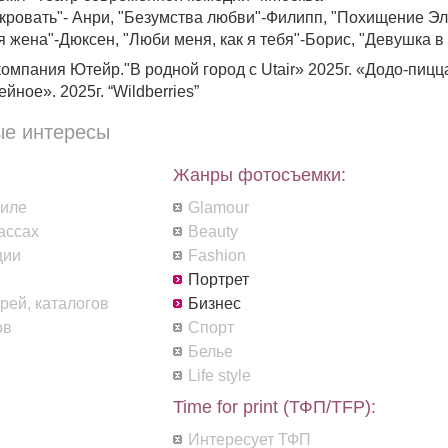
 кровать"- Анри, "Безумства любви"-Филипп, "Похищение Э
я жена"-Дюксен, "Люби меня, как я тебя"-Борис, "Девушка в
омпания Ютейр."В родной город с Utair» 2025г. «Додо-пицц
ное». 2025г. “Wildberries”
е интересы
Жанры фотосъемки:
филе
Glamour
ассах
Beauty
ции
Fashion
Портрет
рей, каталогов
Бизнес
ов
Спорт
Белье
Life style
Time for print (ТФП/TFP):
Интересует ТФП