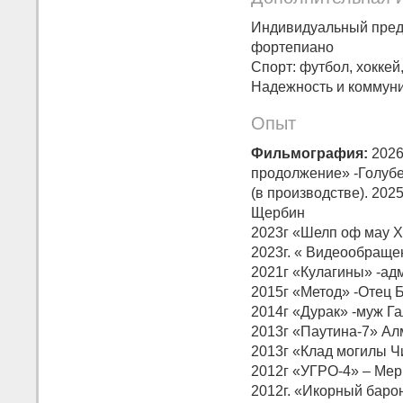
Индивидуальный предп
фортепиано
Спорт: футбол, хоккей
Надежность и коммуни
Опыт
Фильмография:
2026
продолжение» -Голубев
(в производстве). 202
Щербин
2023г «Шелп оф мау Х
2023г. « Видеообращен
2021г «Кулагины» -ад
2015г «Метод» -Отец 
2014г «Дурак» -муж Га
2013г «Паутина-7» Ал
2013г «Клад могилы Ч
2012г «УГРО-4» – Мерк
2012г. «Икорный барон