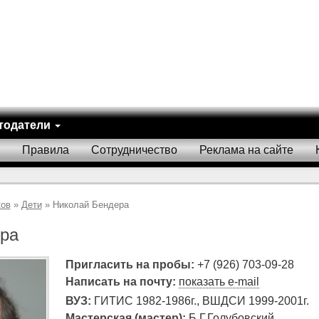
тодатели
Правила
Сотрудничество
Реклама на сайте
ков
»
Дети
» Николай Бендера
ра
Пригласить на пробы:
+7 (926) 703-09-28
Написать на почту:
показать e-mail
ВУЗ:
ГИТИС 1982-1986г., ВШДСИ 1999-2001г.
Мастерская (мастер):
Б.Г.Голубовский