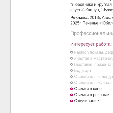
"Любовники и круглая
спустя"-Каплун, "Чужа
Реклама:
2018г. Авиак
2025г. Печенье «Юбилей
Профессиональны
Интересует работа:
Fashion показы, де
Участие в мастер-кл
Выставки, презента
Боди-арт
Съемки для календа
Съемки для журнал
Съемки в кино
Съемки в рекламе
Озвучивание