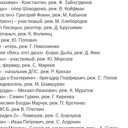
раховки» - Константин, реж. Ф. Зайнутдинов
цы» - опер Шокоденко, реж. В. Койфман
ности»)- Григорий Фокин, реж. М. Кабанов
рел») – участковый, реж. М. Хлебородов
л Лисицын, риэлтор, реж. Д. Брусникин
епаныч, реж. К. Фолиянц
, реж. Ю. Попович
 - егерь, реж. Г. Николаенко
рия «Весь этот джаз» -Борис Дыба, реж. Д. Фикс
ы» - участковый, реж. Ю. Морозов
, фермер, реж. С. Мареев
» - начальник ДПС, реж. Р. Крихан
да о Екатерине» - бригадир Порфирьич, реж. С. Попов
ледователь, реж. М. Шамшурин
арада» – Михаил Иванович, реж. А. Муратов
ю» - Семен Гуркин, реж. Г. Киреева
знесмен Богдан Марчук, реж. П. Кротенко
 ФСБ, реж В. Плоткин
видео-2» - Лемешев, реж. С. Борчуков
ки» – Иван Петрович, реж. С. Алдонин