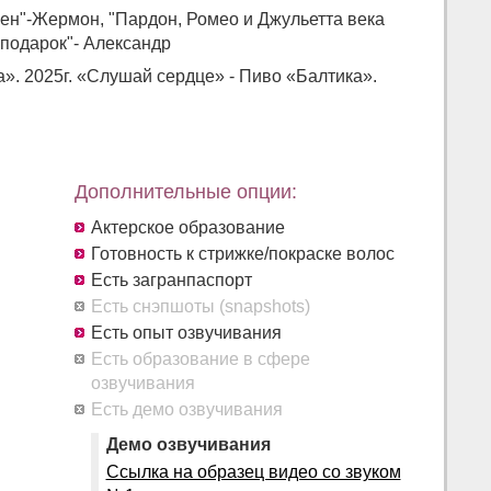
лен"-Жермон, "Пардон, Ромео и Джульетта века
 подарок"- Александр
а». 2025г. «Слушай сердце» - Пиво «Балтика».
Дополнительные опции:
Актерское образование
Готовность к стрижке/покраске волос
Есть загранпаспорт
Есть снэпшоты (snapshots)
Есть опыт озвучивания
Есть образование в сфере
озвучивания
Есть демо озвучивания
Демо озвучивания
Ссылка на образец видео со звуком