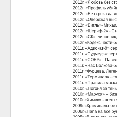
2012г. «Любовь без ст
2012г. «Профиль убий
2012г. «Без срока дав
2012г. «Опережая выст
2012г. «Бигль»- Михаи
2012г. «Шериф-2» - Ст
2012г. «СК»- чиновник
2012г «Кодекс чести-5»
2011г. «Адвокат-8» се
2011г. «Судмедэксперт
2011г. «СОБР» - Павел
2011г. «Час Волкова-5
2011г «Фурцева, Леген
2011г. «Терминал» - с
2011г. «Правила маск
2010г. «Погоня за тень
2010г. «Маруся» -- би
2010г.«Химик» - агент
2009г.«Криминальное 
2006г.«Папа на все ру