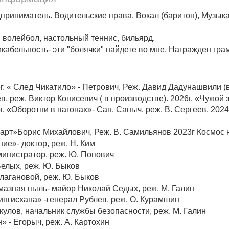
риниматель. Водительские права. Вокал (баритон), Музыкал
, волейбол, настольный теннис, бильярд.
кабельность- эти "болячки" найдете во мне. Награжден гр
г. « След Чикатило» - Петрович, Реж. Давид Дадунашвили (в
, реж. Виктор Конисевич ( в производстве). 2026г. «Чужой
5г. «Оборотни в пагонах»- Сан. Саныч, реж. В. Сергеев. 202
арт»Борис Михайлович, Реж. В. Самильянов 2023г Космос 
ие»- доктор, реж. Н. Ким
министратор, реж. Ю. Попович
Белых, реж. Ю. Быков
лагановой, реж. Ю. Быков
мазная пыль- майор Николай Седых, реж. М. Галин
ингисхана» -генерал Рублев, реж. О. Курамшин
улов, начальник службы безопасности, реж. М. Галин
» - Егорыч, реж. А. Картохин