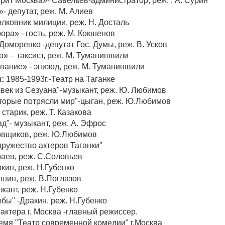
рит Москва»- Савельев-администратор, реж. , А. Сурин
- депутат, реж. М. Алиев
олковник милиции, реж. Н. Досталь
ра» - гость, реж. М. Кокшенов
 Доморенко -депутат Гос. Думы, реж. В. Усков
» – таксист, реж. М. Туманишвили
вание» - эпизод, реж. М. Туманишвили
:
1985-1993г.-Театр на Таганке
век из Сезуана"-музыкант, реж. Ю. Любимов
оторые потрясли мир"-цыган, реж. Ю.Любимов
 старик, реж. Т. Казакова
д"- музыкант, реж. А. Эфрос
овщиков, реж. Ю.Любимов
дружество актеров Таганки"
аев, реж. С.Соловьев
кин, реж. Н.Губенко
вшин, реж. В.Поглазов
жант, реж. Н.Губенко
бы" -Дракин, реж. Н.Губенко
актера г. Москва -главный режиссер.
емя "Театр современной комедии" г.Москва