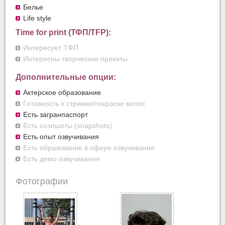
Белье
Life style
Time for print (ТФП/TFP):
Интересует ТФП
Интересны творческие проекты
Дополнительные опции:
Актерское образование
Готовность к стрижке/покраске волос
Есть загранпаспорт
Есть снэпшоты (snapshots)
Есть опыт озвучивания
Есть образование в сфере озвучивания
Есть демо озвучивания
Фотографии