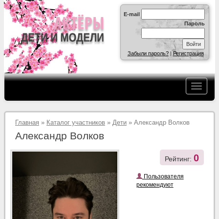
E-mail
Пароль
Забыли пароль?
|
Регистрация
Главная
»
Каталог участников
»
Дети
» Александр Волков
Александр Волков
0
Рейтинг:
Пользователя
рекомендуют