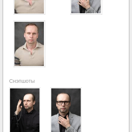
Снэпшоты