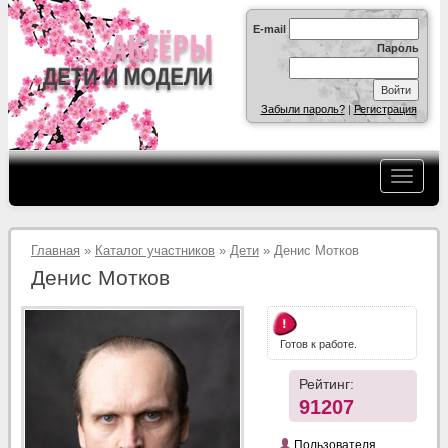
E-mail
Пароль
Забыли пароль?
|
Регистрация
Главная
»
Каталог участников
»
Дети
» Денис Мотков
Денис Мотков
Готов к работе.
Рейтинг:
91207
Пользователя