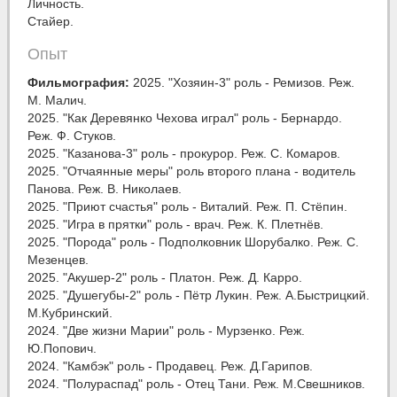
Личность.
Стайер.
Опыт
Фильмография:
2025. "Хозяин-3" роль - Ремизов. Реж.
М. Малич.
2025. "Как Деревянко Чехова играл" роль - Бернардо.
Реж. Ф. Стуков.
2025. "Казанова-3" роль - прокурор. Реж. С. Комаров.
2025. "Отчаянные меры" роль второго плана - водитель
Панова. Реж. В. Николаев.
2025. "Приют счастья" роль - Виталий. Реж. П. Стëпин.
2025. "Игра в прятки" роль - врач. Реж. К. Плетнëв.
2025. "Порода" роль - Подполковник Шорубалко. Реж. С.
Мезенцев.
2025. "Акушер-2" роль - Платон. Реж. Д. Карро.
2025. "Душегубы-2" роль - Пëтр Лукин. Реж. А.Быстрицкий.
М.Кубринский.
2024. "Две жизни Марии" роль - Мурзенко. Реж.
Ю.Попович.
2024. "Камбэк" роль - Продавец. Реж. Д.Гарипов.
2024. "Полураспад" роль - Отец Тани. Реж. М.Свешников.