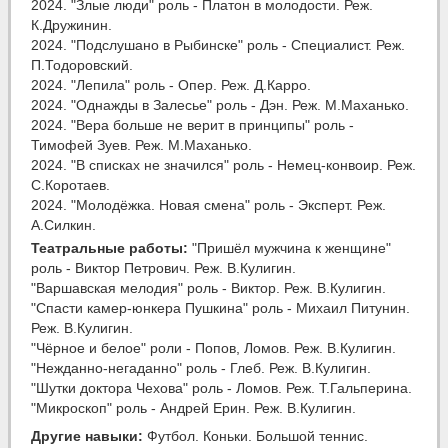
2024. "Злые люди" роль - Платон в молодости. Реж.
К.Дружинин.
2024. "Подслушано в Рыбинске" роль - Специалист. Реж.
П.Тодоровский.
2024. "Лепила" роль - Опер. Реж. Д.Карро.
2024. "Однажды в Залесье" роль - Дэн. Реж. М.Маханько.
2024. "Вера больше не верит в принципы" роль -
Тимофей Зуев. Реж. М.Маханько.
2024. "В списках не значился" роль - Немец-конвоир. Реж.
С.Коротаев.
2024. "Молодёжка. Новая смена" роль - Эксперт. Реж.
А.Силкин.
Театральные работы:
"Пришёл мужчина к женщине"
роль - Виктор Петрович. Реж. В.Кулигин.
"Варшавская мелодия" роль - Виктор. Реж. В.Кулигин.
"Спасти камер-юнкера Пушкина" роль - Михаил Питунин.
Реж. В.Кулигин.
"Чёрное и белое" роли - Попов, Ломов. Реж. В.Кулигин.
"Нежданно-негаданно" роль - Глеб. Реж. В.Кулигин.
"Шутки доктора Чехова" роль - Ломов. Реж. Т.Гальперина.
"Микроскоп" роль - Андрей Ерин. Реж. В.Кулигин.
Другие навыки:
Футбол. Коньки. Большой теннис.