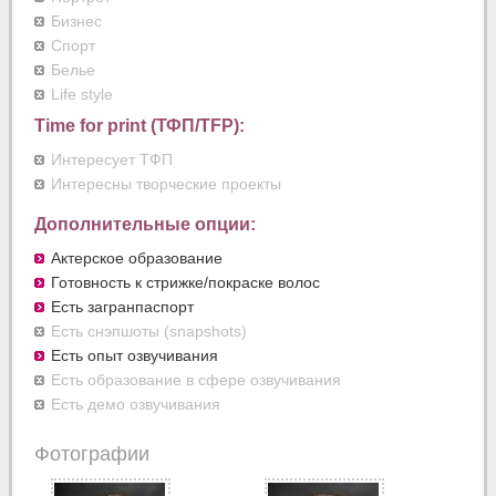
Бизнес
Спорт
Белье
Life style
Time for print (ТФП/TFP):
Интересует ТФП
Интересны творческие проекты
Дополнительные опции:
Актерское образование
Готовность к стрижке/покраске волос
Есть загранпаспорт
Есть снэпшоты (snapshots)
Есть опыт озвучивания
Есть образование в сфере озвучивания
Есть демо озвучивания
Фотографии