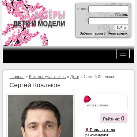
E-mail
Пароль
Забыли пароль?
|
Регистрация
Главная
»
Каталог участников
»
Дети
» Сергей Ковляков
Сергей Ковляков
Готов к работе.
0
Рейтинг:
Пользователя
рекомендуют