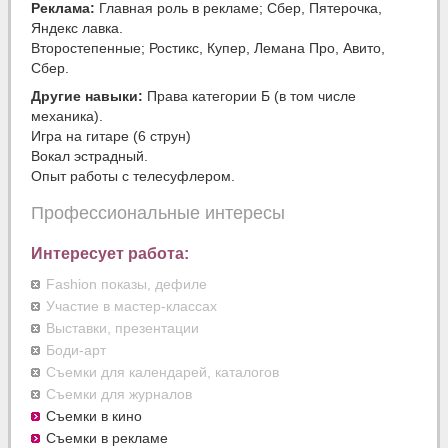
Реклама:
Главная роль в рекламе; Сбер, Пятерочка,
Яндекс лавка.
Второстепенные; Ростикс, Купер, Лемана Про, Авито,
Сбер.
Другие навыки:
Права категории Б (в том числе
механика).
Игра на гитаре (6 струн)
Вокал эстрадный.
Опыт работы с телесуфлером.
Профессиональные интересы
Интересует работа:
Fashion показы, дефиле
Участие в мастер-классах
Выставки, презентации
Боди-арт
Съемки для календарей, каталогов
Съемки для журналов
Съемки в кино
Съемки в рекламе