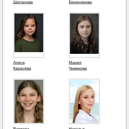
Щипанова
Берендеева
Алиса
Мария
Карасёва
Чижикова
Варвара
Наталья