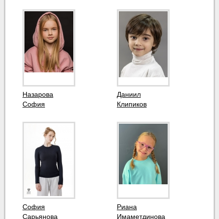
Назарова
Даниил
София
Клипиков
София
Риана
Сарьянова
Имаметдинова