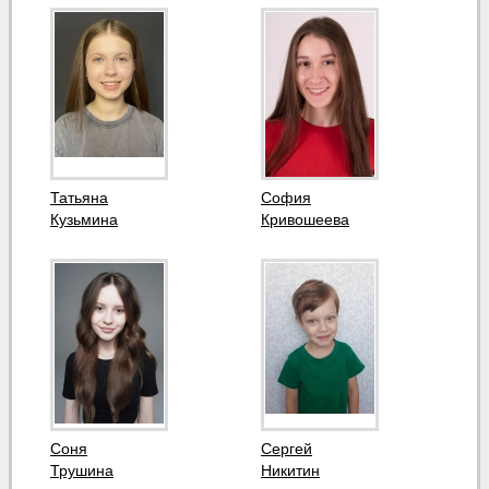
Татьяна
София
Кузьмина
Кривошеева
Соня
Сергей
Трушина
Никитин