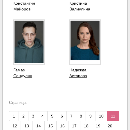
Константин
Кристина
Майоров
Валиулина
Гамаз
Надежда
Сандулян
Астапова
Страницы:
1
2
3
4
5
6
7
8
9
10
11
12
13
14
15
16
17
18
19
20