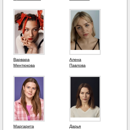
Варвара
Алена
Ментюкова
Павлова
Маргарита
Дарья