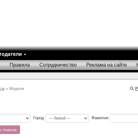
тодатели
Правила
Сотрудничество
Реклама на сайте
ков
» Модели
Р
Город
Фамилия
ы поиска