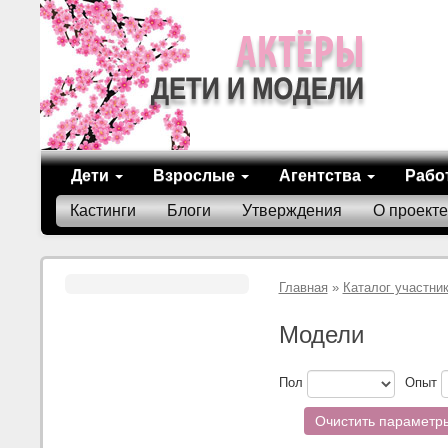
Дети
Взрослые
Агентства
Рабо
Кастинги
Блоги
Утверждения
О проекте
Главная
»
Каталог участни
Модели
Пол
Опыт
Очистить параметр