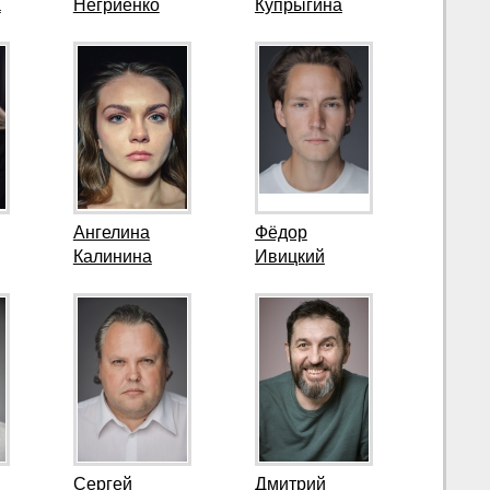
а
Негриенко
Купрыгина
Ангелина
Фёдор
Калинина
Ивицкий
Сергей
Дмитрий