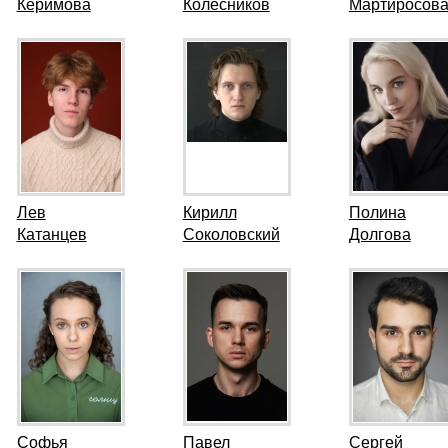
Керимова
Колесников
Мартиросов
Лев
Кирилл
Полина
Катанцев
Соколовский
Долгова
Софья
Павел
Сергей